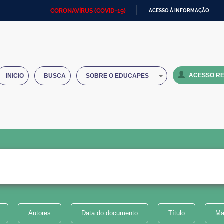
CORONAVÍRUS (COVID-19)
ACESSO À INFORMAÇÃO
Ministério da Defesa
Ministério das Relações
Mini
IR
Exteriores
PARA
O
Ministério da Cidadania
Ministério da Saúde
Mini
CONTEÚDO
ACESSO RE
INICIO
BUSCA
SOBRE O EDUCAPES
Ministério do Desenvolvimento
Controladoria-Geral da União
Minis
Regional
e do
Advocacia-Geral da União
Banco Central do Brasil
Plana
Autores
Data do documento
Título
Ma