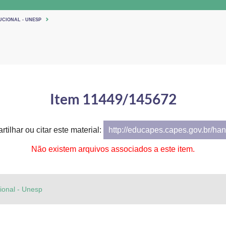
UCIONAL - UNESP
Item 11449/145672
tilhar ou citar este material:
http://educapes.capes.gov.br/h
Não existem arquivos associados a este item.
cional - Unesp