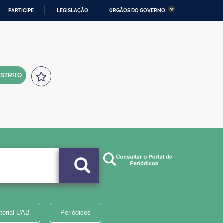
PARTICIPE
LEGISLAÇÃO
ÓRGÃOS DO GOVERNO
stério da Economia
Ministério da Infraestrutura
stério de Minas e Energia
Ministério da Ciência,
Tecnologia, Inovações e
Comunicações
STRITO
tério da Mulher, da Família
Secretaria-Geral
s Direitos Humanos
lto
terial UAB
Periódicos