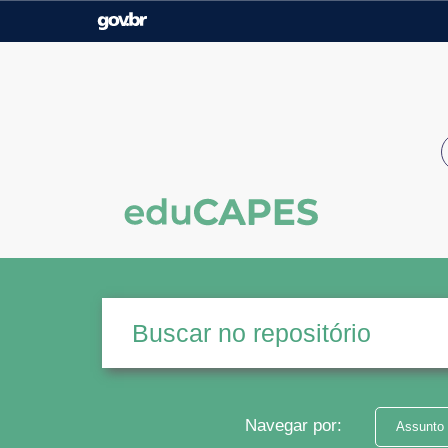
Casa Civil
Ministério da Justiça e
Segurança Pública
Ministério da Agricultura,
Ministério da Educação
Pecuária e Abastecimento
Ministério do Meio Ambiente
Ministério do Turismo
Secretaria de Governo
Gabinete de Segurança
Institucional
Navegar por:
Assunto