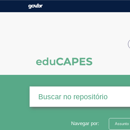
Casa Civil
Ministério da Justiça e
Segurança Pública
Ministério da Agricultura,
Ministério da Educação
Pecuária e Abastecimento
Ministério do Meio Ambiente
Ministério do Turismo
Secretaria de Governo
Gabinete de Segurança
Institucional
Navegar por:
Assunto