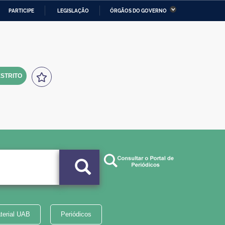
PARTICIPE
LEGISLAÇÃO
ÓRGÃOS DO GOVERNO
stério da Economia
Ministério da Infraestrutura
stério de Minas e Energia
Ministério da Ciência,
Tecnologia, Inovações e
Comunicações
STRITO
tério da Mulher, da Família
Secretaria-Geral
s Direitos Humanos
lto
terial UAB
Periódicos