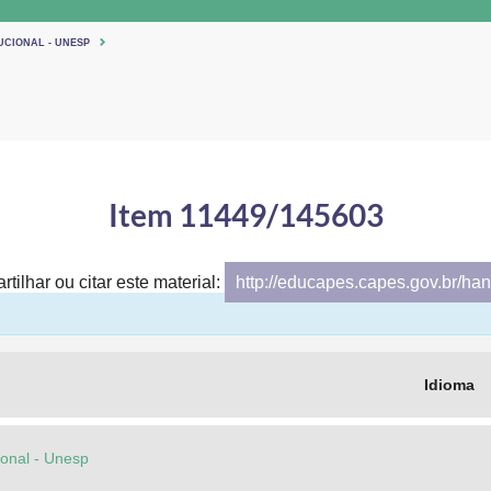
UCIONAL - UNESP
Item 11449/145603
tilhar ou citar este material:
http://educapes.capes.gov.br/h
Idioma
cional - Unesp