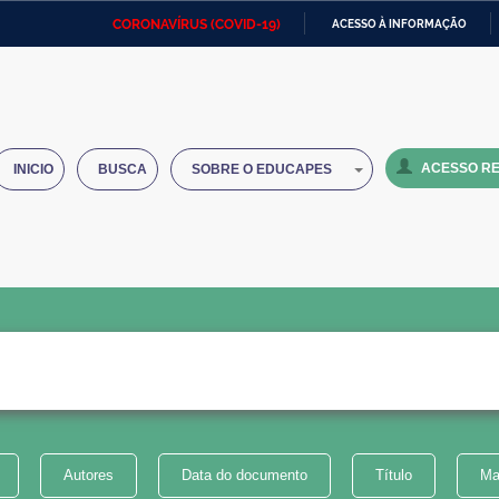
CORONAVÍRUS (COVID-19)
ACESSO À INFORMAÇÃO
Ministério da Defesa
Ministério das Relações
Mini
IR
Exteriores
PARA
O
Ministério da Cidadania
Ministério da Saúde
Mini
CONTEÚDO
ACESSO RE
INICIO
BUSCA
SOBRE O EDUCAPES
Ministério do Desenvolvimento
Controladoria-Geral da União
Minis
Regional
e do
Advocacia-Geral da União
Banco Central do Brasil
Plana
Autores
Data do documento
Título
Ma