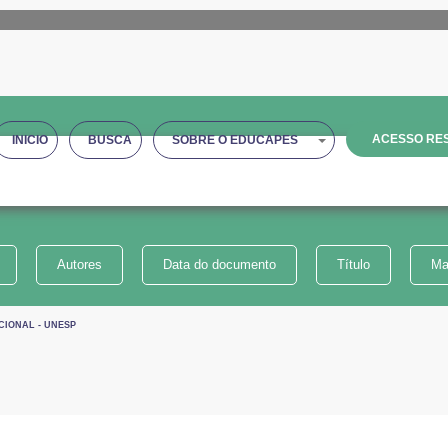
ACESSO RES
INICIO
BUSCA
SOBRE O EDUCAPES
Autores
Data do documento
Título
Ma
CIONAL - UNESP