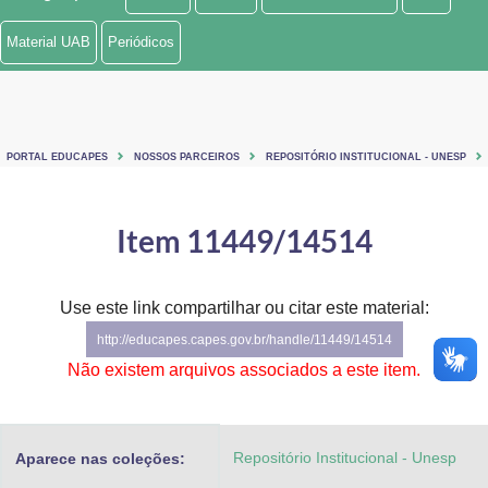
Ministério de Minas e Energia
Material UAB
Periódicos
Ministério da Ciência, Tecnologia, Inovações e Comunicações
Ministério do Meio Ambiente
PORTAL EDUCAPES
NOSSOS PARCEIROS
REPOSITÓRIO INSTITUCIONAL - UNESP
Ministério do Turismo
Ministério do Desenvolvimento Regional
Item 11449/14514
Controladoria-Geral da União
Use este link compartilhar ou citar este material:
Ministério da Mulher, da Família e dos Direitos Humanos
http://educapes.capes.gov.br/handle/11449/14514
Secretaria-Geral
Não existem arquivos associados a este item.
Secretaria de Governo
Repositório Institucional - Unesp
Aparece nas coleções:
Gabinete de Segurança Institucional