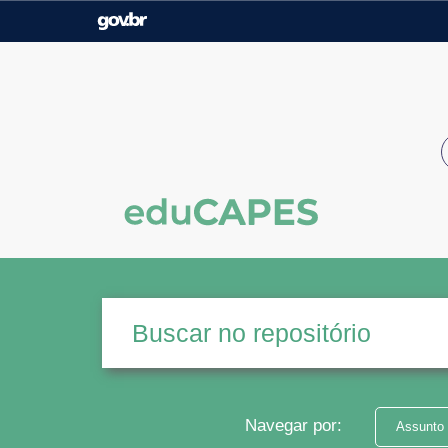
Casa Civil
Ministério da Justiça e
Segurança Pública
Ministério da Agricultura,
Ministério da Educação
Pecuária e Abastecimento
Ministério do Meio Ambiente
Ministério do Turismo
Secretaria de Governo
Gabinete de Segurança
Institucional
Navegar por:
Assunto