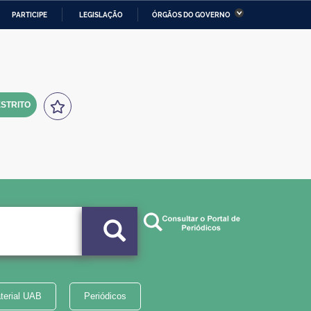
PARTICIPE
LEGISLAÇÃO
ÓRGÃOS DO GOVERNO
stério da Economia
Ministério da Infraestrutura
stério de Minas e Energia
Ministério da Ciência,
Tecnologia, Inovações e
Comunicações
STRITO
tério da Mulher, da Família
Secretaria-Geral
s Direitos Humanos
lto
terial UAB
Periódicos