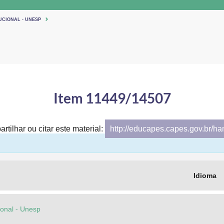
UCIONAL - UNESP
Item 11449/14507
rtilhar ou citar este material:
http://educapes.capes.gov.br/h
Idioma
cional - Unesp