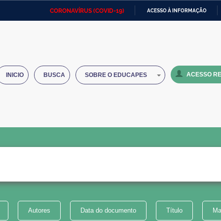
CORONAVÍRUS (COVID-19)
ACESSO À INFORMAÇÃO
Ministério da Defesa
Ministério das Relações
Mini
IR
Exteriores
PARA
O
Ministério da Cidadania
Ministério da Saúde
Mini
CONTEÚDO
ACESSO RE
INICIO
BUSCA
SOBRE O EDUCAPES
Ministério do Desenvolvimento
Controladoria-Geral da União
Minis
Regional
e do
Advocacia-Geral da União
Banco Central do Brasil
Plana
Autores
Data do documento
Título
Ma