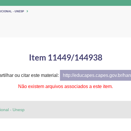
UCIONAL - UNESP
Item 11449/144938
tilhar ou citar este material:
http://educapes.capes.gov.br/h
Não existem arquivos associados a este item.
cional - Unesp