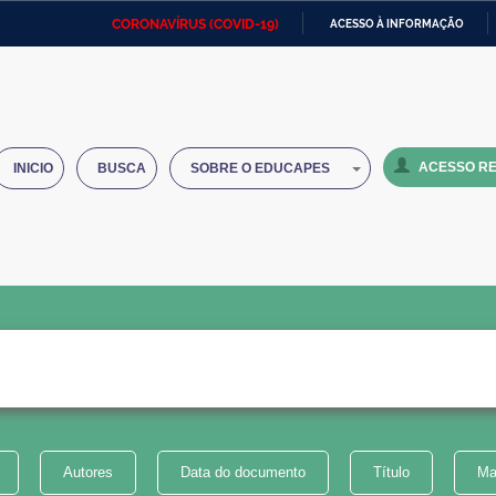
CORONAVÍRUS (COVID-19)
ACESSO À INFORMAÇÃO
Ministério da Defesa
Ministério das Relações
Mini
IR
Exteriores
PARA
O
Ministério da Cidadania
Ministério da Saúde
Mini
CONTEÚDO
ACESSO RE
INICIO
BUSCA
SOBRE O EDUCAPES
Ministério do Desenvolvimento
Controladoria-Geral da União
Minis
Regional
e do
Advocacia-Geral da União
Banco Central do Brasil
Plana
Autores
Data do documento
Título
Ma