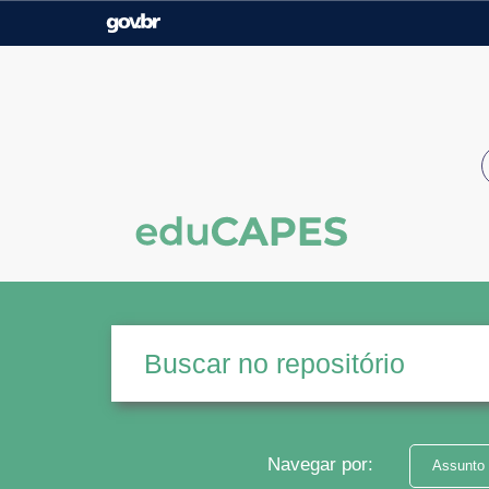
Casa Civil
Ministério da Justiça e
Segurança Pública
Ministério da Agricultura,
Ministério da Educação
Pecuária e Abastecimento
Ministério do Meio Ambiente
Ministério do Turismo
Secretaria de Governo
Gabinete de Segurança
Institucional
Navegar por:
Assunto