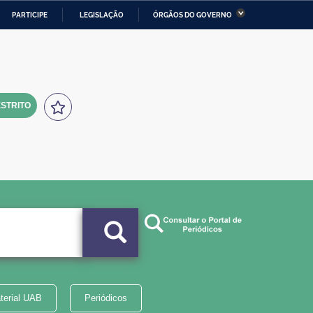
PARTICIPE
LEGISLAÇÃO
ÓRGÃOS DO GOVERNO
stério da Economia
Ministério da Infraestrutura
stério de Minas e Energia
Ministério da Ciência,
Tecnologia, Inovações e
Comunicações
STRITO
tério da Mulher, da Família
Secretaria-Geral
s Direitos Humanos
lto
terial UAB
Periódicos