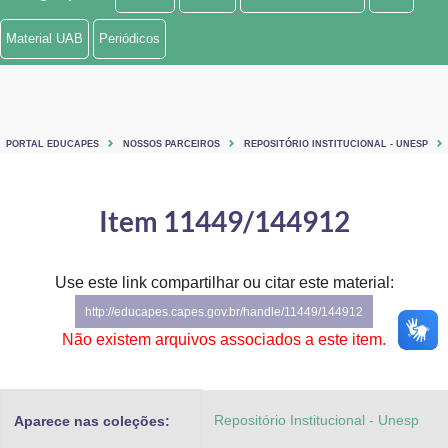
Ministério de Minas e Energia
Material UAB
Periódicos
Ministério da Ciência, Tecnologia, Inovações e Comunicações
Ministério do Meio Ambiente
PORTAL EDUCAPES
NOSSOS PARCEIROS
REPOSITÓRIO INSTITUCIONAL - UNESP
Ministério do Turismo
Ministério do Desenvolvimento Regional
Item 11449/144912
Controladoria-Geral da União
Use este link compartilhar ou citar este material:
Ministério da Mulher, da Família e dos Direitos Humanos
http://educapes.capes.gov.br/handle/11449/144912
Secretaria-Geral
Não existem arquivos associados a este item.
Secretaria de Governo
Repositório Institucional - Unesp
Aparece nas coleções:
Gabinete de Segurança Institucional