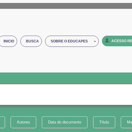
ACESSO RE
INICIO
BUSCA
SOBRE O EDUCAPES
Autores
Data do documento
Título
Ma