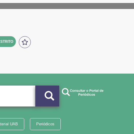
STRITO
terial UAB
Periódicos