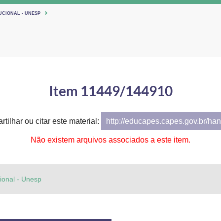
UCIONAL - UNESP
Item 11449/144910
tilhar ou citar este material:
http://educapes.capes.gov.br/h
Não existem arquivos associados a este item.
cional - Unesp