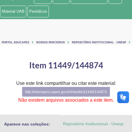
Ministério de Minas e Energia
Material UAB
Periódicos
Ministério da Ciência, Tecnologia, Inovações e Comunicações
Ministério do Meio Ambiente
PORTAL EDUCAPES
NOSSOS PARCEIROS
REPOSITÓRIO INSTITUCIONAL - UNESP
Ministério do Turismo
Ministério do Desenvolvimento Regional
Item 11449/144874
Controladoria-Geral da União
Use este link compartilhar ou citar este material:
Ministério da Mulher, da Família e dos Direitos Humanos
http://educapes.capes.gov.br/handle/11449/144874
Secretaria-Geral
Não existem arquivos associados a este item.
Secretaria de Governo
Repositório Institucional - Unesp
Aparece nas coleções:
Gabinete de Segurança Institucional