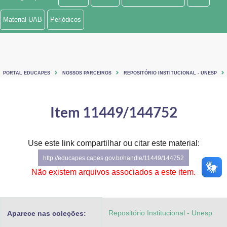
Ministério de Minas e Energia
Material UAB
Periódicos
Ministério da Ciência, Tecnologia, Inovações e Comunicações
Ministério do Meio Ambiente
PORTAL EDUCAPES
NOSSOS PARCEIROS
REPOSITÓRIO INSTITUCIONAL - UNESP
Ministério do Turismo
Ministério do Desenvolvimento Regional
Item 11449/144752
Controladoria-Geral da União
Use este link compartilhar ou citar este material:
Ministério da Mulher, da Família e dos Direitos Humanos
http://educapes.capes.gov.br/handle/11449/144752
Secretaria-Geral
Não existem arquivos associados a este item.
Secretaria de Governo
Repositório Institucional - Unesp
Aparece nas coleções:
Gabinete de Segurança Institucional