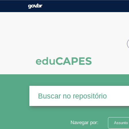
Casa Civil
Ministério da Justiça e
Segurança Pública
Ministério da Agricultura,
Ministério da Educação
Pecuária e Abastecimento
Ministério do Meio Ambiente
Ministério do Turismo
Secretaria de Governo
Gabinete de Segurança
Institucional
Navegar por:
Assunto