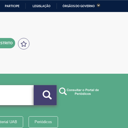
PARTICIPE
LEGISLAÇÃO
ÓRGÃOS DO GOVERNO
stério da Economia
Ministério da Infraestrutura
stério de Minas e Energia
Ministério da Ciência,
Tecnologia, Inovações e
Comunicações
STRITO
tério da Mulher, da Família
Secretaria-Geral
s Direitos Humanos
lto
terial UAB
Periódicos