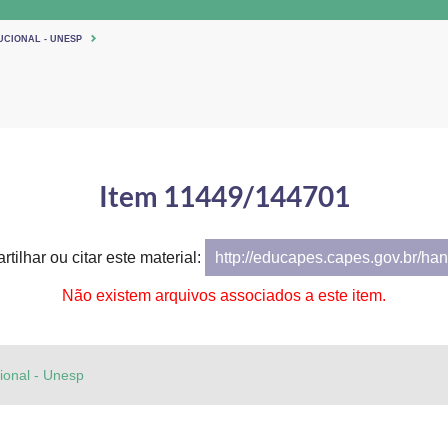
UCIONAL - UNESP
Item 11449/144701
tilhar ou citar este material:
http://educapes.capes.gov.br/h
Não existem arquivos associados a este item.
cional - Unesp