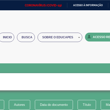
CORONAVÍRUS (COVID-19)
ACESSO À INFORMAÇÃO
Ministério da Defesa
Ministério das Relações
Mini
IR
Exteriores
PARA
O
Ministério da Cidadania
Ministério da Saúde
Mini
CONTEÚDO
ACESSO RE
INICIO
BUSCA
SOBRE O EDUCAPES
Ministério do Desenvolvimento
Controladoria-Geral da União
Minis
Regional
e do
Advocacia-Geral da União
Banco Central do Brasil
Plana
Autores
Data do documento
Título
Ma