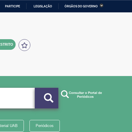
PARTICIPE
LEGISLAÇÃO
ÓRGÃOS DO GOVERNO
stério da Economia
Ministério da Infraestrutura
stério de Minas e Energia
Ministério da Ciência,
Tecnologia, Inovações e
Comunicações
STRITO
tério da Mulher, da Família
Secretaria-Geral
s Direitos Humanos
lto
terial UAB
Periódicos