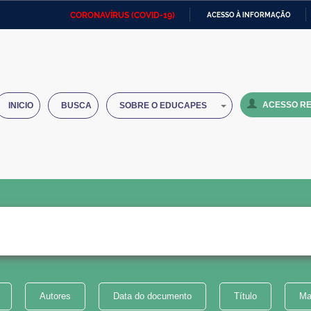
CORONAVÍRUS (COVID-19)
ACESSO À INFORMAÇÃO
Ministério da Defesa
Ministério das Relações
Mini
IR
Exteriores
PARA
O
Ministério da Cidadania
Ministério da Saúde
Mini
CONTEÚDO
ACESSO RE
INICIO
BUSCA
SOBRE O EDUCAPES
Ministério do Desenvolvimento
Controladoria-Geral da União
Minis
Regional
e do
Advocacia-Geral da União
Banco Central do Brasil
Plana
Autores
Data do documento
Título
Ma