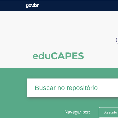
Casa Civil
Ministério da Justiça e
Segurança Pública
Ministério da Agricultura,
Ministério da Educação
Pecuária e Abastecimento
Ministério do Meio Ambiente
Ministério do Turismo
Secretaria de Governo
Gabinete de Segurança
Institucional
Navegar por:
Assunto