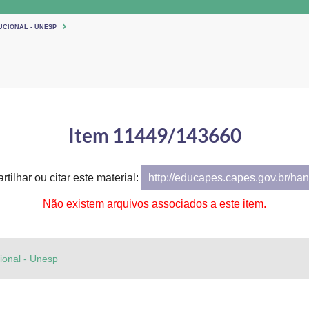
UCIONAL - UNESP
Item 11449/143660
tilhar ou citar este material:
http://educapes.capes.gov.br/h
Não existem arquivos associados a este item.
cional - Unesp