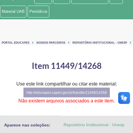
Ministério de Minas e Energia
Material UAB
Periódicos
Ministério da Ciência, Tecnologia, Inovações e Comunicações
Ministério do Meio Ambiente
PORTAL EDUCAPES
NOSSOS PARCEIROS
REPOSITÓRIO INSTITUCIONAL - UNESP
Ministério do Turismo
Ministério do Desenvolvimento Regional
Item 11449/14268
Controladoria-Geral da União
Use este link compartilhar ou citar este material:
Ministério da Mulher, da Família e dos Direitos Humanos
http://educapes.capes.gov.br/handle/11449/14268
Secretaria-Geral
Não existem arquivos associados a este item.
Secretaria de Governo
Repositório Institucional - Unesp
Aparece nas coleções:
Gabinete de Segurança Institucional