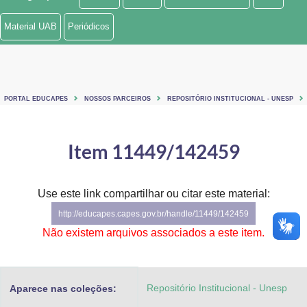
Ministério de Minas e Energia
Material UAB
Periódicos
Ministério da Ciência, Tecnologia, Inovações e Comunicações
Ministério do Meio Ambiente
PORTAL EDUCAPES
NOSSOS PARCEIROS
REPOSITÓRIO INSTITUCIONAL - UNESP
Ministério do Turismo
Ministério do Desenvolvimento Regional
Item 11449/142459
Controladoria-Geral da União
Use este link compartilhar ou citar este material:
Ministério da Mulher, da Família e dos Direitos Humanos
http://educapes.capes.gov.br/handle/11449/142459
Secretaria-Geral
Não existem arquivos associados a este item.
Secretaria de Governo
Repositório Institucional - Unesp
Aparece nas coleções:
Gabinete de Segurança Institucional