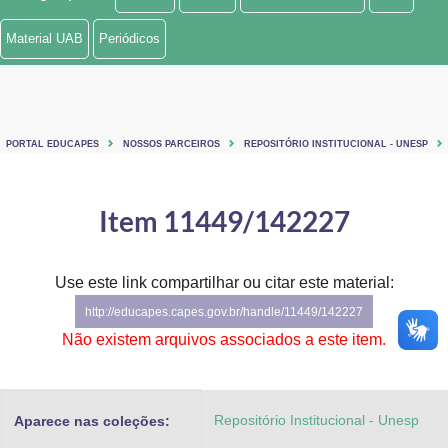
Ministério de Minas e Energia
Material UAB
Periódicos
Ministério da Ciência, Tecnologia, Inovações e Comunicações
Ministério do Meio Ambiente
PORTAL EDUCAPES
NOSSOS PARCEIROS
REPOSITÓRIO INSTITUCIONAL - UNESP
Ministério do Turismo
Ministério do Desenvolvimento Regional
Item 11449/142227
Controladoria-Geral da União
Use este link compartilhar ou citar este material:
Ministério da Mulher, da Família e dos Direitos Humanos
http://educapes.capes.gov.br/handle/11449/142227
Secretaria-Geral
Não existem arquivos associados a este item.
Secretaria de Governo
Repositório Institucional - Unesp
Aparece nas coleções:
Gabinete de Segurança Institucional