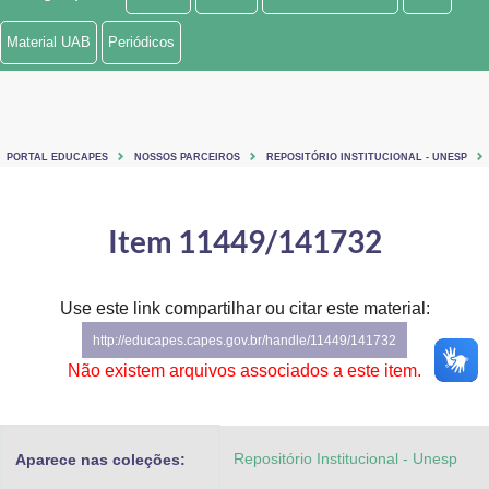
Ministério de Minas e Energia
Material UAB
Periódicos
Ministério da Ciência, Tecnologia, Inovações e Comunicações
Ministério do Meio Ambiente
PORTAL EDUCAPES
NOSSOS PARCEIROS
REPOSITÓRIO INSTITUCIONAL - UNESP
Ministério do Turismo
Ministério do Desenvolvimento Regional
Item 11449/141732
Controladoria-Geral da União
Use este link compartilhar ou citar este material:
Ministério da Mulher, da Família e dos Direitos Humanos
http://educapes.capes.gov.br/handle/11449/141732
Secretaria-Geral
Não existem arquivos associados a este item.
Secretaria de Governo
Repositório Institucional - Unesp
Aparece nas coleções:
Gabinete de Segurança Institucional