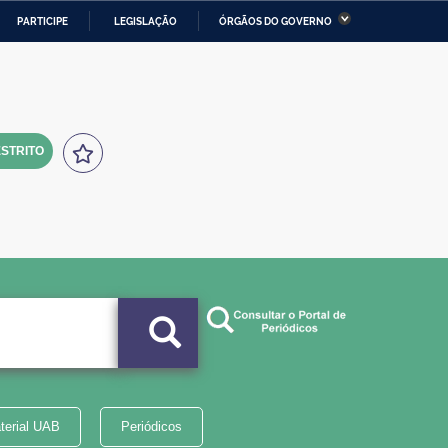
PARTICIPE
LEGISLAÇÃO
ÓRGÃOS DO GOVERNO
stério da Economia
Ministério da Infraestrutura
stério de Minas e Energia
Ministério da Ciência,
Tecnologia, Inovações e
Comunicações
STRITO
tério da Mulher, da Família
Secretaria-Geral
s Direitos Humanos
lto
terial UAB
Periódicos