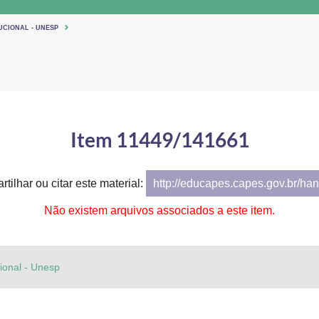
UCIONAL - UNESP
Item 11449/141661
tilhar ou citar este material:
http://educapes.capes.gov.br/h
Não existem arquivos associados a este item.
cional - Unesp