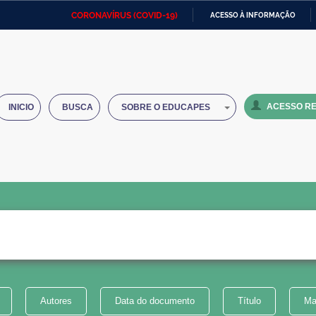
CORONAVÍRUS (COVID-19)
ACESSO À INFORMAÇÃO
Ministério da Defesa
Ministério das Relações
Mini
IR
Exteriores
PARA
O
Ministério da Cidadania
Ministério da Saúde
Mini
CONTEÚDO
ACESSO RE
INICIO
BUSCA
SOBRE O EDUCAPES
Ministério do Desenvolvimento
Controladoria-Geral da União
Minis
Regional
e do
Advocacia-Geral da União
Banco Central do Brasil
Plana
Autores
Data do documento
Título
Ma