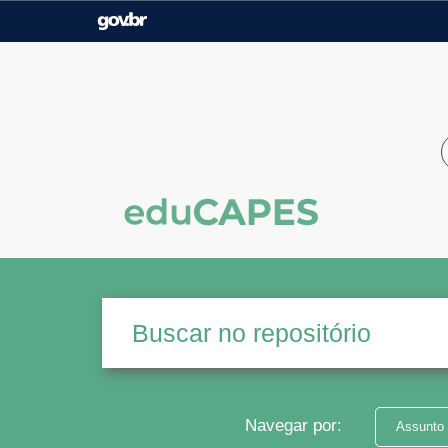
Casa Civil
Ministério da Justiça e
Segurança Pública
Ministério da Agricultura,
Ministério da Educação
Pecuária e Abastecimento
Ministério do Meio Ambiente
Ministério do Turismo
Secretaria de Governo
Gabinete de Segurança
Institucional
Navegar por:
Assunto