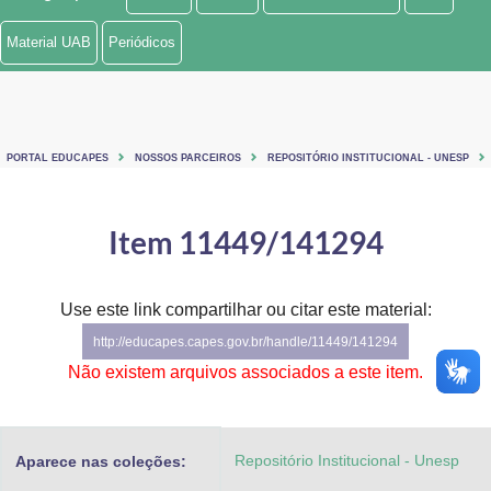
Ministério de Minas e Energia
Material UAB
Periódicos
Ministério da Ciência, Tecnologia, Inovações e Comunicações
Ministério do Meio Ambiente
PORTAL EDUCAPES
NOSSOS PARCEIROS
REPOSITÓRIO INSTITUCIONAL - UNESP
Ministério do Turismo
Ministério do Desenvolvimento Regional
Item 11449/141294
Controladoria-Geral da União
Use este link compartilhar ou citar este material:
Ministério da Mulher, da Família e dos Direitos Humanos
http://educapes.capes.gov.br/handle/11449/141294
Secretaria-Geral
Não existem arquivos associados a este item.
Secretaria de Governo
Repositório Institucional - Unesp
Aparece nas coleções:
Gabinete de Segurança Institucional