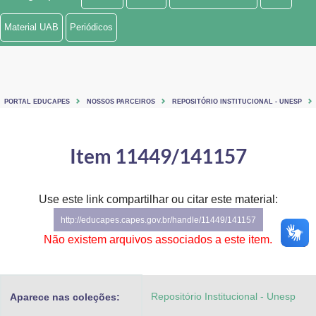
Ministério de Minas e Energia
Material UAB
Periódicos
Ministério da Ciência, Tecnologia, Inovações e Comunicações
Ministério do Meio Ambiente
PORTAL EDUCAPES
NOSSOS PARCEIROS
REPOSITÓRIO INSTITUCIONAL - UNESP
Ministério do Turismo
Ministério do Desenvolvimento Regional
Item 11449/141157
Controladoria-Geral da União
Use este link compartilhar ou citar este material:
Ministério da Mulher, da Família e dos Direitos Humanos
http://educapes.capes.gov.br/handle/11449/141157
Secretaria-Geral
Não existem arquivos associados a este item.
Secretaria de Governo
Repositório Institucional - Unesp
Aparece nas coleções:
Gabinete de Segurança Institucional