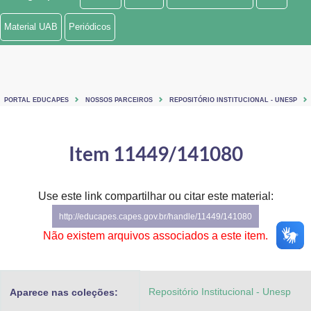
Ministério de Minas e Energia
Material UAB
Periódicos
Ministério da Ciência, Tecnologia, Inovações e Comunicações
Ministério do Meio Ambiente
PORTAL EDUCAPES
NOSSOS PARCEIROS
REPOSITÓRIO INSTITUCIONAL - UNESP
Ministério do Turismo
Ministério do Desenvolvimento Regional
Item 11449/141080
Controladoria-Geral da União
Use este link compartilhar ou citar este material:
Ministério da Mulher, da Família e dos Direitos Humanos
http://educapes.capes.gov.br/handle/11449/141080
Secretaria-Geral
Não existem arquivos associados a este item.
Secretaria de Governo
Repositório Institucional - Unesp
Aparece nas coleções:
Gabinete de Segurança Institucional