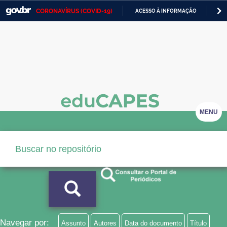
CORONAVÍRUS (COVID-19)
ACESSO À INFORMAÇÃO
PA
Casa Civil
IR
PARA
Ministério da Justiça e Segurança Pública
O
CONTEÚDO
Ministério da Defesa
Ministério das Relações Exteriores
Ministério da Economia
MENU
Ministério da Infraestrutura
Ministério da Agricultura, Pecuária e Abastecimento
Ministério da Educação
Ministério da Cidadania
Ministério da Saúde
Navegar por:
Assunto
Autores
Data do documento
Título