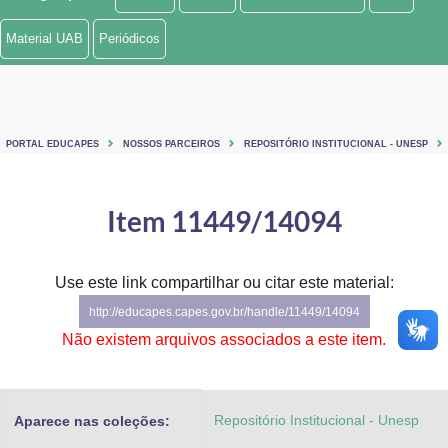
Ministério de Minas e Energia
Material UAB
Periódicos
Ministério da Ciência, Tecnologia, Inovações e Comunicações
Ministério do Meio Ambiente
PORTAL EDUCAPES
NOSSOS PARCEIROS
REPOSITÓRIO INSTITUCIONAL - UNESP
Ministério do Turismo
Ministério do Desenvolvimento Regional
Item 11449/14094
Controladoria-Geral da União
Use este link compartilhar ou citar este material:
Ministério da Mulher, da Família e dos Direitos Humanos
http://educapes.capes.gov.br/handle/11449/14094
Secretaria-Geral
Não existem arquivos associados a este item.
Secretaria de Governo
Repositório Institucional - Unesp
Aparece nas coleções:
Gabinete de Segurança Institucional