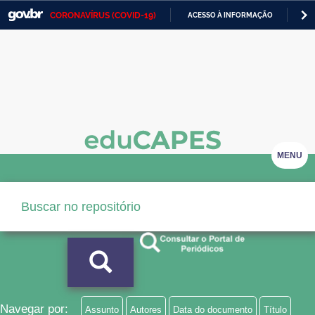
CORONAVÍRUS (COVID-19)
ACESSO À INFORMAÇÃO
PA
Casa Civil
IR
PARA
Ministério da Justiça e Segurança Pública
O
CONTEÚDO
Ministério da Defesa
Ministério das Relações Exteriores
Ministério da Economia
MENU
Ministério da Infraestrutura
Ministério da Agricultura, Pecuária e Abastecimento
Ministério da Educação
Ministério da Cidadania
Ministério da Saúde
Navegar por:
Assunto
Autores
Data do documento
Título