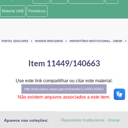
Ministério de Minas e Energia
Material UAB
Periódicos
Ministério da Ciência, Tecnologia, Inovações e Comunicações
Ministério do Meio Ambiente
PORTAL EDUCAPES
NOSSOS PARCEIROS
REPOSITÓRIO INSTITUCIONAL - UNESP
Ministério do Turismo
Ministério do Desenvolvimento Regional
Item 11449/140663
Controladoria-Geral da União
Use este link compartilhar ou citar este material:
Ministério da Mulher, da Família e dos Direitos Humanos
http://educapes.capes.gov.br/handle/11449/140663
Secretaria-Geral
Não existem arquivos associados a este item.
Secretaria de Governo
Repositório Institucional - Unesp
Aparece nas coleções:
Gabinete de Segurança Institucional