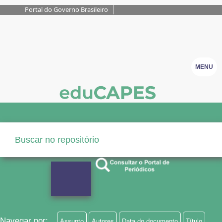
Portal do Governo Brasileiro
MENU
Navegar por:
Assunto
Autores
Data do documento
Título