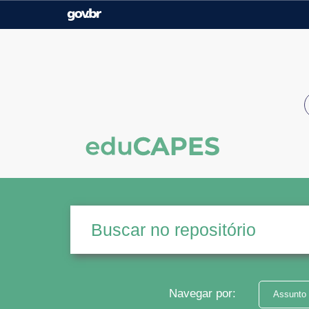
Casa Civil
Ministério da Justiça e
Segurança Pública
Ministério da Agricultura,
Ministério da Educação
Pecuária e Abastecimento
Ministério do Meio Ambiente
Ministério do Turismo
Secretaria de Governo
Gabinete de Segurança
Institucional
Navegar por:
Assunto