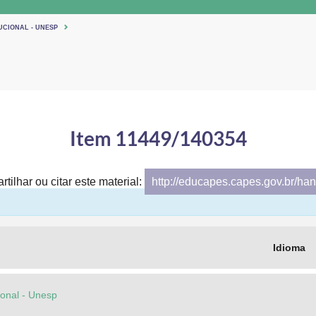
UCIONAL - UNESP
Item 11449/140354
tilhar ou citar este material:
http://educapes.capes.gov.br/h
Idioma
cional - Unesp