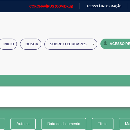
CORONAVÍRUS (COVID-19)
ACESSO À INFORMAÇÃO
Ministério da Defesa
Ministério das Relações
Mini
IR
Exteriores
PARA
O
Ministério da Cidadania
Ministério da Saúde
Mini
CONTEÚDO
ACESSO RE
INICIO
BUSCA
SOBRE O EDUCAPES
Ministério do Desenvolvimento
Controladoria-Geral da União
Minis
Regional
e do
Advocacia-Geral da União
Banco Central do Brasil
Plana
Autores
Data do documento
Título
Ma