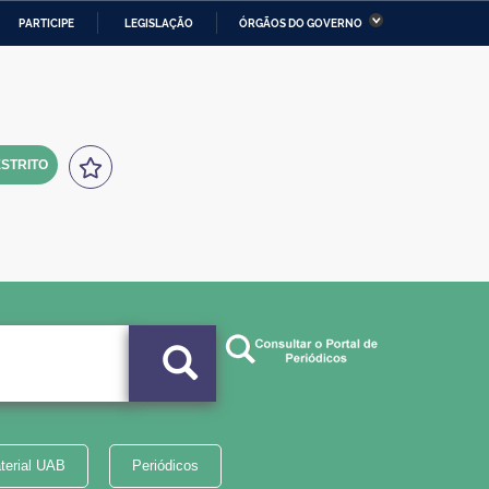
PARTICIPE
LEGISLAÇÃO
ÓRGÃOS DO GOVERNO
stério da Economia
Ministério da Infraestrutura
stério de Minas e Energia
Ministério da Ciência,
Tecnologia, Inovações e
Comunicações
STRITO
tério da Mulher, da Família
Secretaria-Geral
s Direitos Humanos
lto
terial UAB
Periódicos