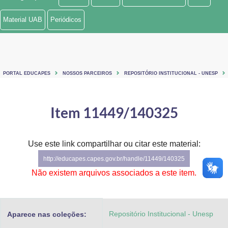
Ministério de Minas e Energia
Material UAB
Periódicos
Ministério da Ciência, Tecnologia, Inovações e Comunicações
Ministério do Meio Ambiente
PORTAL EDUCAPES
NOSSOS PARCEIROS
REPOSITÓRIO INSTITUCIONAL - UNESP
Ministério do Turismo
Ministério do Desenvolvimento Regional
Item 11449/140325
Controladoria-Geral da União
Use este link compartilhar ou citar este material:
Ministério da Mulher, da Família e dos Direitos Humanos
http://educapes.capes.gov.br/handle/11449/140325
Secretaria-Geral
Não existem arquivos associados a este item.
Secretaria de Governo
Repositório Institucional - Unesp
Aparece nas coleções:
Gabinete de Segurança Institucional