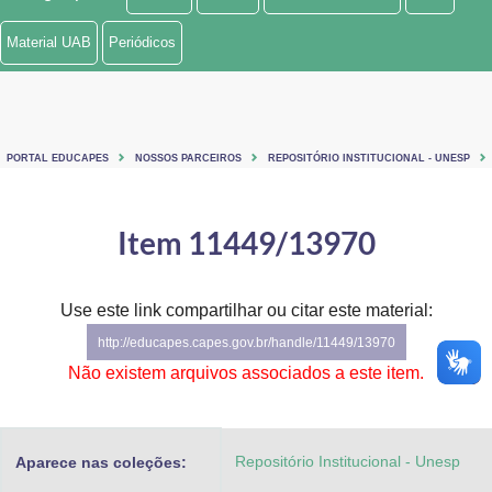
Ministério de Minas e Energia
Material UAB
Periódicos
Ministério da Ciência, Tecnologia, Inovações e Comunicações
Ministério do Meio Ambiente
PORTAL EDUCAPES
NOSSOS PARCEIROS
REPOSITÓRIO INSTITUCIONAL - UNESP
Ministério do Turismo
Ministério do Desenvolvimento Regional
Item 11449/13970
Controladoria-Geral da União
Use este link compartilhar ou citar este material:
Ministério da Mulher, da Família e dos Direitos Humanos
http://educapes.capes.gov.br/handle/11449/13970
Secretaria-Geral
Não existem arquivos associados a este item.
Secretaria de Governo
Repositório Institucional - Unesp
Aparece nas coleções:
Gabinete de Segurança Institucional