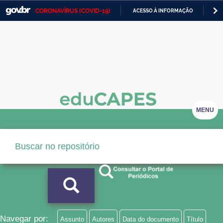
CORONAVÍRUS (COVID-19)
ACESSO À INFORMAÇÃO
PA
Casa Civil
IR
PARA
Ministério da Justiça e Segurança Pública
O
CONTEÚDO
Ministério da Defesa
Ministério das Relações Exteriores
Ministério da Economia
MENU
Ministério da Infraestrutura
Ministério da Agricultura, Pecuária e Abastecimento
Ministério da Educação
Ministério da Cidadania
Ministério da Saúde
Navegar por:
Assunto
Autores
Data do documento
Título