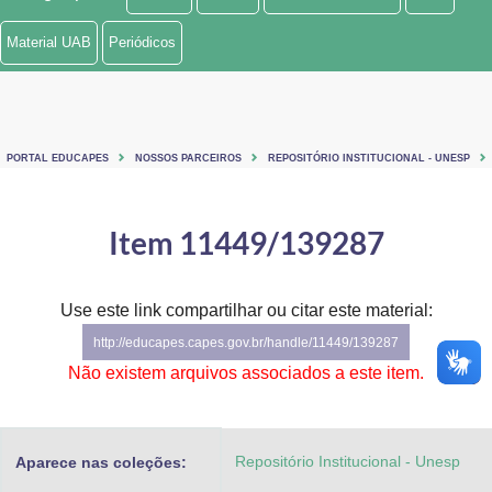
Ministério de Minas e Energia
Material UAB
Periódicos
Ministério da Ciência, Tecnologia, Inovações e Comunicações
Ministério do Meio Ambiente
PORTAL EDUCAPES
NOSSOS PARCEIROS
REPOSITÓRIO INSTITUCIONAL - UNESP
Ministério do Turismo
Ministério do Desenvolvimento Regional
Item 11449/139287
Controladoria-Geral da União
Use este link compartilhar ou citar este material:
Ministério da Mulher, da Família e dos Direitos Humanos
http://educapes.capes.gov.br/handle/11449/139287
Secretaria-Geral
Não existem arquivos associados a este item.
Secretaria de Governo
Repositório Institucional - Unesp
Aparece nas coleções:
Gabinete de Segurança Institucional