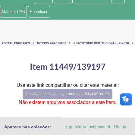
Ministério de Minas e Energia
Material UAB
Periódicos
Ministério da Ciência, Tecnologia, Inovações e Comunicações
Ministério do Meio Ambiente
PORTAL EDUCAPES
NOSSOS PARCEIROS
REPOSITÓRIO INSTITUCIONAL - UNESP
Ministério do Turismo
Ministério do Desenvolvimento Regional
Item 11449/139197
Controladoria-Geral da União
Use este link compartilhar ou citar este material:
Ministério da Mulher, da Família e dos Direitos Humanos
http://educapes.capes.gov.br/handle/11449/139197
Secretaria-Geral
Não existem arquivos associados a este item.
Secretaria de Governo
Repositório Institucional - Unesp
Aparece nas coleções:
Gabinete de Segurança Institucional