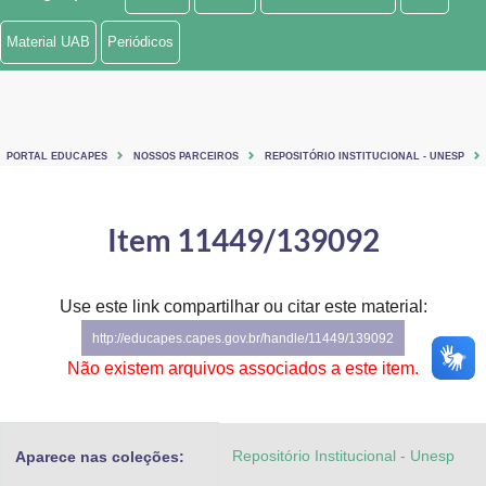
Ministério de Minas e Energia
Material UAB
Periódicos
Ministério da Ciência, Tecnologia, Inovações e Comunicações
Ministério do Meio Ambiente
PORTAL EDUCAPES
NOSSOS PARCEIROS
REPOSITÓRIO INSTITUCIONAL - UNESP
Ministério do Turismo
Ministério do Desenvolvimento Regional
Item 11449/139092
Controladoria-Geral da União
Use este link compartilhar ou citar este material:
Ministério da Mulher, da Família e dos Direitos Humanos
http://educapes.capes.gov.br/handle/11449/139092
Secretaria-Geral
Não existem arquivos associados a este item.
Secretaria de Governo
Repositório Institucional - Unesp
Aparece nas coleções:
Gabinete de Segurança Institucional