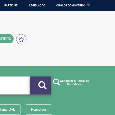
PARTICIPE
LEGISLAÇÃO
ÓRGÃOS DO GOVERNO
stério da Economia
Ministério da Infraestrutura
stério de Minas e Energia
Ministério da Ciência,
Tecnologia, Inovações e
Comunicações
STRITO
tério da Mulher, da Família
Secretaria-Geral
s Direitos Humanos
lto
terial UAB
Periódicos