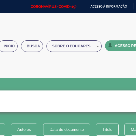
CORONAVÍRUS (COVID-19)
ACESSO À INFORMAÇÃO
Ministério da Defesa
Ministério das Relações
Mini
IR
Exteriores
PARA
O
Ministério da Cidadania
Ministério da Saúde
Mini
CONTEÚDO
ACESSO RE
INICIO
BUSCA
SOBRE O EDUCAPES
Ministério do Desenvolvimento
Controladoria-Geral da União
Minis
Regional
e do
Advocacia-Geral da União
Banco Central do Brasil
Plana
Autores
Data do documento
Título
Ma