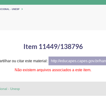
UCIONAL - UNESP
Item 11449/138796
tilhar ou citar este material:
http://educapes.capes.gov.br/h
Não existem arquivos associados a este item.
cional - Unesp