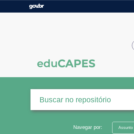
Casa Civil
Ministério da Justiça e
Segurança Pública
Ministério da Agricultura,
Ministério da Educação
Pecuária e Abastecimento
Ministério do Meio Ambiente
Ministério do Turismo
Secretaria de Governo
Gabinete de Segurança
Institucional
Navegar por:
Assunto