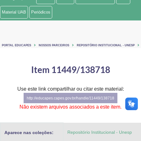
Ministério de Minas e Energia
Material UAB
Periódicos
Ministério da Ciência, Tecnologia, Inovações e Comunicações
Ministério do Meio Ambiente
PORTAL EDUCAPES
NOSSOS PARCEIROS
REPOSITÓRIO INSTITUCIONAL - UNESP
Ministério do Turismo
Ministério do Desenvolvimento Regional
Item 11449/138718
Controladoria-Geral da União
Use este link compartilhar ou citar este material:
Ministério da Mulher, da Família e dos Direitos Humanos
http://educapes.capes.gov.br/handle/11449/138718
Secretaria-Geral
Não existem arquivos associados a este item.
Secretaria de Governo
Repositório Institucional - Unesp
Aparece nas coleções:
Gabinete de Segurança Institucional