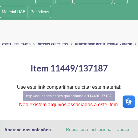
Ministério de Minas e Energia
Material UAB
Periódicos
Ministério da Ciência, Tecnologia, Inovações e Comunicações
Ministério do Meio Ambiente
PORTAL EDUCAPES
NOSSOS PARCEIROS
REPOSITÓRIO INSTITUCIONAL - UNESP
Ministério do Turismo
Ministério do Desenvolvimento Regional
Item 11449/137187
Controladoria-Geral da União
Use este link compartilhar ou citar este material:
Ministério da Mulher, da Família e dos Direitos Humanos
http://educapes.capes.gov.br/handle/11449/137187
Secretaria-Geral
Não existem arquivos associados a este item.
Secretaria de Governo
Repositório Institucional - Unesp
Aparece nas coleções:
Gabinete de Segurança Institucional