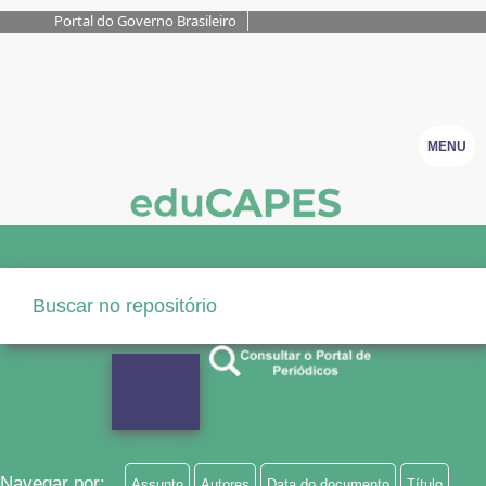
Portal do Governo Brasileiro
MENU
Navegar por:
Assunto
Autores
Data do documento
Título