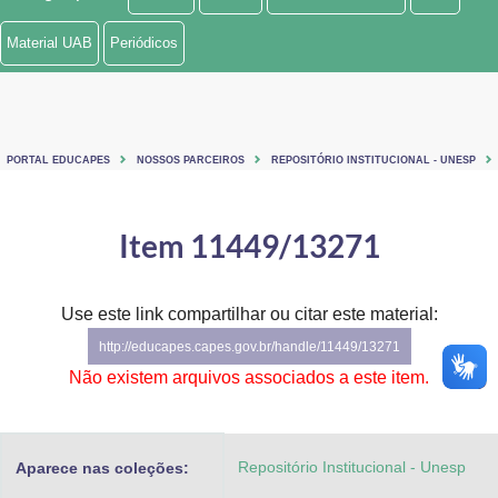
Ministério de Minas e Energia
Material UAB
Periódicos
Ministério da Ciência, Tecnologia, Inovações e Comunicações
Ministério do Meio Ambiente
PORTAL EDUCAPES
NOSSOS PARCEIROS
REPOSITÓRIO INSTITUCIONAL - UNESP
Ministério do Turismo
Ministério do Desenvolvimento Regional
Item 11449/13271
Controladoria-Geral da União
Use este link compartilhar ou citar este material:
Ministério da Mulher, da Família e dos Direitos Humanos
http://educapes.capes.gov.br/handle/11449/13271
Secretaria-Geral
Não existem arquivos associados a este item.
Secretaria de Governo
Repositório Institucional - Unesp
Aparece nas coleções:
Gabinete de Segurança Institucional