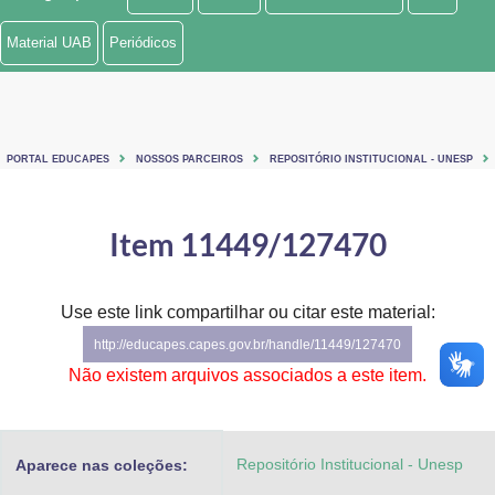
Ministério de Minas e Energia
Material UAB
Periódicos
Ministério da Ciência, Tecnologia, Inovações e Comunicações
Ministério do Meio Ambiente
PORTAL EDUCAPES
NOSSOS PARCEIROS
REPOSITÓRIO INSTITUCIONAL - UNESP
Ministério do Turismo
Ministério do Desenvolvimento Regional
Item 11449/127470
Controladoria-Geral da União
Use este link compartilhar ou citar este material:
Ministério da Mulher, da Família e dos Direitos Humanos
http://educapes.capes.gov.br/handle/11449/127470
Secretaria-Geral
Não existem arquivos associados a este item.
Secretaria de Governo
Repositório Institucional - Unesp
Aparece nas coleções:
Gabinete de Segurança Institucional