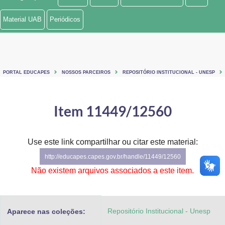
Ministério de Minas e Energia
Material UAB
Periódicos
Ministério da Ciência, Tecnologia, Inovações e Comunicações
Ministério do Meio Ambiente
PORTAL EDUCAPES
NOSSOS PARCEIROS
REPOSITÓRIO INSTITUCIONAL - UNESP
Ministério do Turismo
Ministério do Desenvolvimento Regional
Item 11449/12560
Controladoria-Geral da União
Use este link compartilhar ou citar este material:
Ministério da Mulher, da Família e dos Direitos Humanos
http://educapes.capes.gov.br/handle/11449/12560
Secretaria-Geral
Não existem arquivos associados a este item.
Secretaria de Governo
Repositório Institucional - Unesp
Aparece nas coleções:
Gabinete de Segurança Institucional