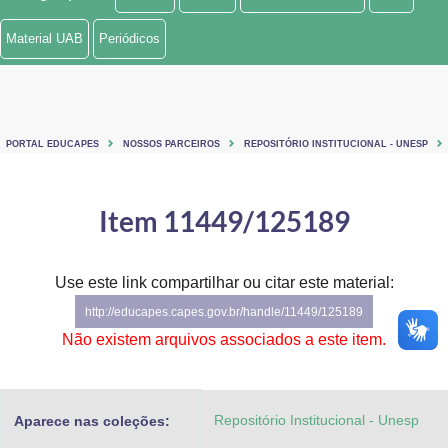
Ministério de Minas e Energia
Material UAB
Periódicos
Ministério da Ciência, Tecnologia, Inovações e Comunicações
Ministério do Meio Ambiente
PORTAL EDUCAPES
NOSSOS PARCEIROS
REPOSITÓRIO INSTITUCIONAL - UNESP
Ministério do Turismo
Ministério do Desenvolvimento Regional
Item 11449/125189
Controladoria-Geral da União
Use este link compartilhar ou citar este material:
Ministério da Mulher, da Família e dos Direitos Humanos
http://educapes.capes.gov.br/handle/11449/125189
Secretaria-Geral
Não existem arquivos associados a este item.
Secretaria de Governo
Repositório Institucional - Unesp
Aparece nas coleções:
Gabinete de Segurança Institucional