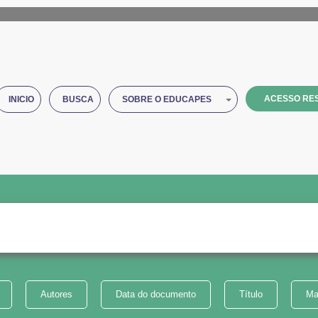
ACESSO RES
INICIO
BUSCA
SOBRE O EDUCAPES
Autores
Data do documento
Título
Ma