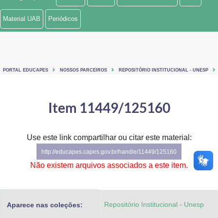
Ministério de Minas e Energia
Material UAB
Periódicos
Ministério da Ciência, Tecnologia, Inovações e Comunicações
Ministério do Meio Ambiente
PORTAL EDUCAPES
NOSSOS PARCEIROS
REPOSITÓRIO INSTITUCIONAL - UNESP
Ministério do Turismo
Ministério do Desenvolvimento Regional
Item 11449/125160
Controladoria-Geral da União
Use este link compartilhar ou citar este material:
Ministério da Mulher, da Família e dos Direitos Humanos
http://educapes.capes.gov.br/handle/11449/125160
Secretaria-Geral
Não existem arquivos associados a este item.
Secretaria de Governo
Repositório Institucional - Unesp
Aparece nas coleções:
Gabinete de Segurança Institucional