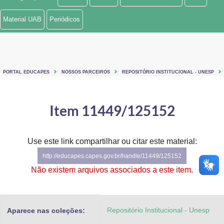
Ministério de Minas e Energia
Material UAB
Periódicos
Ministério da Ciência, Tecnologia, Inovações e Comunicações
Ministério do Meio Ambiente
PORTAL EDUCAPES
NOSSOS PARCEIROS
REPOSITÓRIO INSTITUCIONAL - UNESP
Ministério do Turismo
Ministério do Desenvolvimento Regional
Item 11449/125152
Controladoria-Geral da União
Use este link compartilhar ou citar este material:
Ministério da Mulher, da Família e dos Direitos Humanos
http://educapes.capes.gov.br/handle/11449/125152
Secretaria-Geral
Não existem arquivos associados a este item.
Secretaria de Governo
Repositório Institucional - Unesp
Aparece nas coleções:
Gabinete de Segurança Institucional