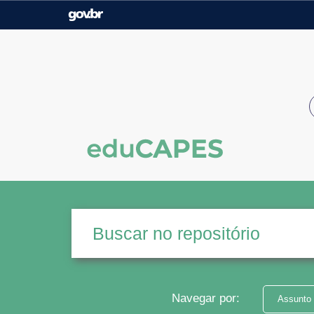
Casa Civil
Ministério da Justiça e
Segurança Pública
Ministério da Agricultura,
Ministério da Educação
Pecuária e Abastecimento
Ministério do Meio Ambiente
Ministério do Turismo
Secretaria de Governo
Gabinete de Segurança
Institucional
Navegar por:
Assunto