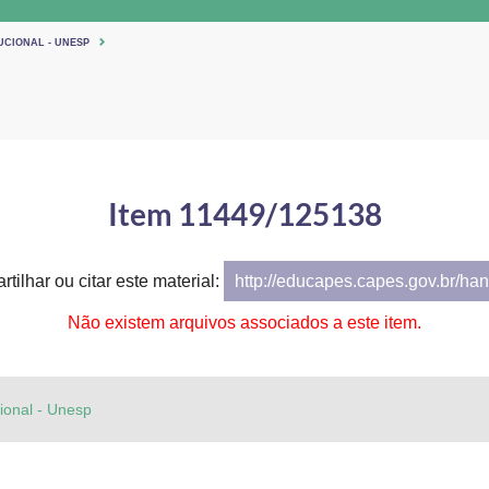
UCIONAL - UNESP
Item 11449/125138
tilhar ou citar este material:
http://educapes.capes.gov.br/h
Não existem arquivos associados a este item.
cional - Unesp