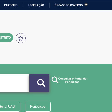
PARTICIPE
LEGISLAÇÃO
ÓRGÃOS DO GOVERNO
stério da Economia
Ministério da Infraestrutura
stério de Minas e Energia
Ministério da Ciência,
Tecnologia, Inovações e
Comunicações
STRITO
tério da Mulher, da Família
Secretaria-Geral
s Direitos Humanos
lto
terial UAB
Periódicos