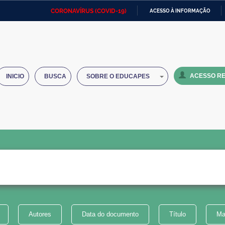
CORONAVÍRUS (COVID-19)
ACESSO À INFORMAÇÃO
Ministério da Defesa
Ministério das Relações
Mini
IR
Exteriores
PARA
O
Ministério da Cidadania
Ministério da Saúde
Mini
CONTEÚDO
ACESSO RE
INICIO
BUSCA
SOBRE O EDUCAPES
Ministério do Desenvolvimento
Controladoria-Geral da União
Minis
Regional
e do
Advocacia-Geral da União
Banco Central do Brasil
Plana
Autores
Data do documento
Título
Ma