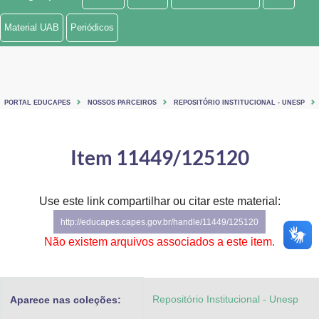
Ministério de Minas e Energia
Material UAB
Periódicos
Ministério da Ciência, Tecnologia, Inovações e Comunicações
Ministério do Meio Ambiente
PORTAL EDUCAPES
NOSSOS PARCEIROS
REPOSITÓRIO INSTITUCIONAL - UNESP
Ministério do Turismo
Ministério do Desenvolvimento Regional
Item 11449/125120
Controladoria-Geral da União
Use este link compartilhar ou citar este material:
Ministério da Mulher, da Família e dos Direitos Humanos
http://educapes.capes.gov.br/handle/11449/125120
Secretaria-Geral
Não existem arquivos associados a este item.
Secretaria de Governo
Repositório Institucional - Unesp
Aparece nas coleções:
Gabinete de Segurança Institucional