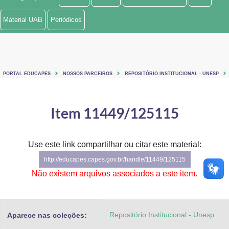
Ministério de Minas e Energia
Material UAB
Periódicos
Ministério da Ciência, Tecnologia, Inovações e Comunicações
Ministério do Meio Ambiente
PORTAL EDUCAPES
NOSSOS PARCEIROS
REPOSITÓRIO INSTITUCIONAL - UNESP
Ministério do Turismo
Ministério do Desenvolvimento Regional
Item 11449/125115
Controladoria-Geral da União
Use este link compartilhar ou citar este material:
Ministério da Mulher, da Família e dos Direitos Humanos
http://educapes.capes.gov.br/handle/11449/125115
Secretaria-Geral
Não existem arquivos associados a este item.
Secretaria de Governo
Repositório Institucional - Unesp
Aparece nas coleções:
Gabinete de Segurança Institucional