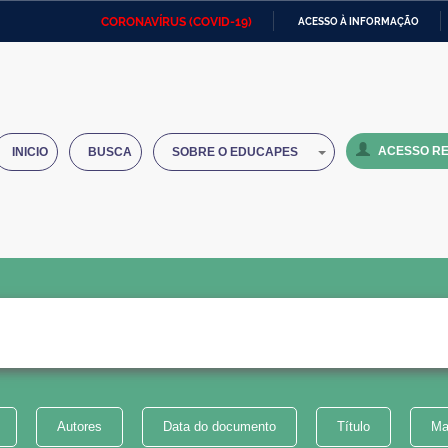
CORONAVÍRUS (COVID-19)
ACESSO À INFORMAÇÃO
Ministério da Defesa
Ministério das Relações
Mini
IR
Exteriores
PARA
O
Ministério da Cidadania
Ministério da Saúde
Mini
CONTEÚDO
ACESSO RE
INICIO
BUSCA
SOBRE O EDUCAPES
Ministério do Desenvolvimento
Controladoria-Geral da União
Minis
Regional
e do
Advocacia-Geral da União
Banco Central do Brasil
Plana
Autores
Data do documento
Título
Ma