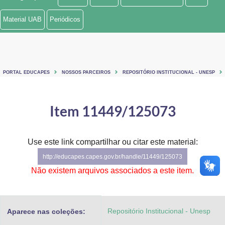
Ministério de Minas e Energia
Material UAB
Periódicos
Ministério da Ciência, Tecnologia, Inovações e Comunicações
Ministério do Meio Ambiente
PORTAL EDUCAPES
NOSSOS PARCEIROS
REPOSITÓRIO INSTITUCIONAL - UNESP
Ministério do Turismo
Ministério do Desenvolvimento Regional
Item 11449/125073
Controladoria-Geral da União
Use este link compartilhar ou citar este material:
Ministério da Mulher, da Família e dos Direitos Humanos
http://educapes.capes.gov.br/handle/11449/125073
Secretaria-Geral
Não existem arquivos associados a este item.
Secretaria de Governo
Repositório Institucional - Unesp
Aparece nas coleções:
Gabinete de Segurança Institucional