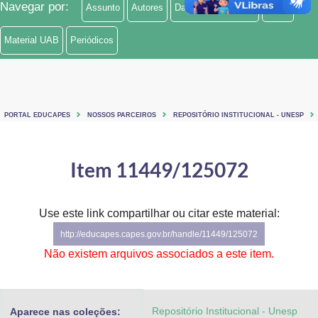
Navegar por:
Assunto
Autores
Data do documento
Título
Ministério de Minas e Energia
Material UAB
Periódicos
Ministério da Ciência, Tecnologia, Inovações e Comunicações
Ministério do Meio Ambiente
Ministério do Turismo
PORTAL EDUCAPES
NOSSOS PARCEIROS
REPOSITÓRIO INSTITUCIONAL - UNESP
Ministério do Desenvolvimento Regional
Item 11449/125072
Controladoria-Geral da União
Ministério da Mulher, da Família e dos Direitos Humanos
Use este link compartilhar ou citar este material:
http://educapes.capes.gov.br/handle/11449/125072
Secretaria-Geral
Não existem arquivos associados a este item.
Secretaria de Governo
Gabinete de Segurança Institucional
Repositório Institucional - Unesp
Aparece nas coleções: