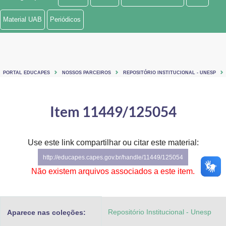
Ministério de Minas e Energia
Material UAB
Periódicos
Ministério da Ciência, Tecnologia, Inovações e Comunicações
Ministério do Meio Ambiente
PORTAL EDUCAPES
NOSSOS PARCEIROS
REPOSITÓRIO INSTITUCIONAL - UNESP
Ministério do Turismo
Ministério do Desenvolvimento Regional
Item 11449/125054
Controladoria-Geral da União
Use este link compartilhar ou citar este material:
Ministério da Mulher, da Família e dos Direitos Humanos
http://educapes.capes.gov.br/handle/11449/125054
Secretaria-Geral
Não existem arquivos associados a este item.
Secretaria de Governo
Repositório Institucional - Unesp
Aparece nas coleções:
Gabinete de Segurança Institucional