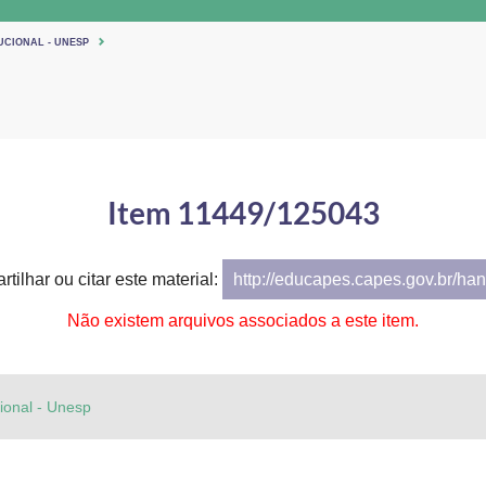
UCIONAL - UNESP
Item 11449/125043
tilhar ou citar este material:
http://educapes.capes.gov.br/h
Não existem arquivos associados a este item.
cional - Unesp