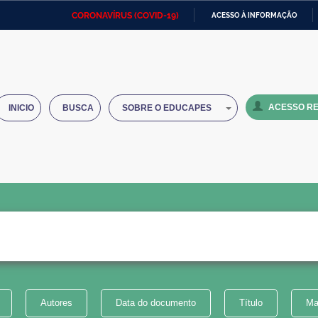
CORONAVÍRUS (COVID-19)
ACESSO À INFORMAÇÃO
Ministério da Defesa
Ministério das Relações
Mini
IR
Exteriores
PARA
O
Ministério da Cidadania
Ministério da Saúde
Mini
CONTEÚDO
ACESSO RE
INICIO
BUSCA
SOBRE O EDUCAPES
Ministério do Desenvolvimento
Controladoria-Geral da União
Minis
Regional
e do
Advocacia-Geral da União
Banco Central do Brasil
Plana
Autores
Data do documento
Título
Ma