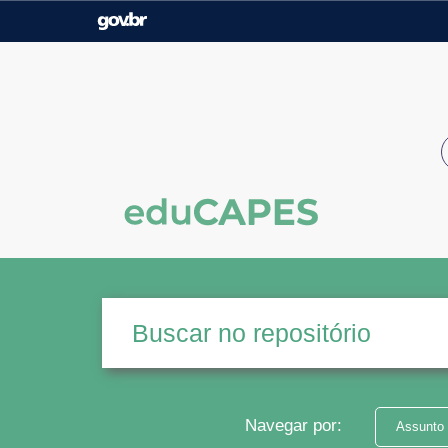
Casa Civil
Ministério da Justiça e
Segurança Pública
Ministério da Agricultura,
Ministério da Educação
Pecuária e Abastecimento
Ministério do Meio Ambiente
Ministério do Turismo
Secretaria de Governo
Gabinete de Segurança
Institucional
Navegar por:
Assunto