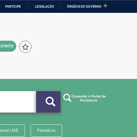
PARTICIPE
LEGISLAÇÃO
ÓRGÃOS DO GOVERNO
stério da Economia
Ministério da Infraestrutura
stério de Minas e Energia
Ministério da Ciência,
Tecnologia, Inovações e
Comunicações
STRITO
tério da Mulher, da Família
Secretaria-Geral
s Direitos Humanos
lto
terial UAB
Periódicos