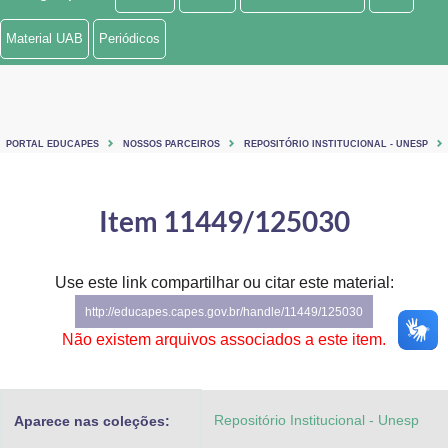
Ministério de Minas e Energia
Material UAB
Periódicos
Ministério da Ciência, Tecnologia, Inovações e Comunicações
Ministério do Meio Ambiente
PORTAL EDUCAPES
NOSSOS PARCEIROS
REPOSITÓRIO INSTITUCIONAL - UNESP
Ministério do Turismo
Ministério do Desenvolvimento Regional
Item 11449/125030
Controladoria-Geral da União
Use este link compartilhar ou citar este material:
Ministério da Mulher, da Família e dos Direitos Humanos
http://educapes.capes.gov.br/handle/11449/125030
Secretaria-Geral
Não existem arquivos associados a este item.
Secretaria de Governo
Repositório Institucional - Unesp
Aparece nas coleções:
Gabinete de Segurança Institucional